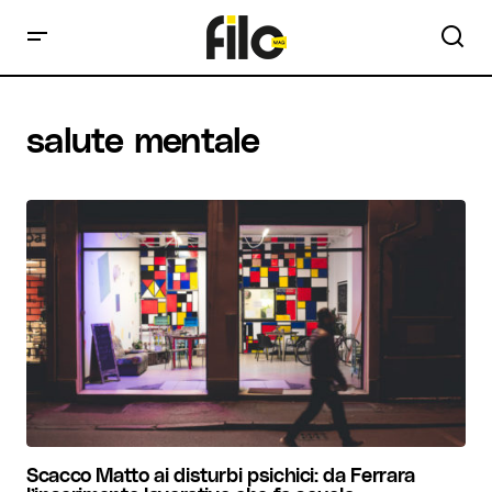
salute mentale
Scacco Matto ai disturbi psichici: da Ferrara