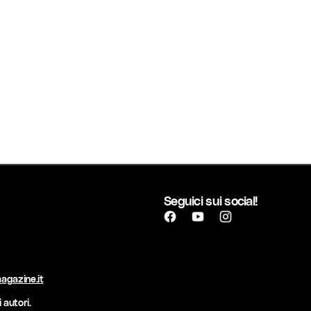
Seguici sui social!
agazine.it
 autori.