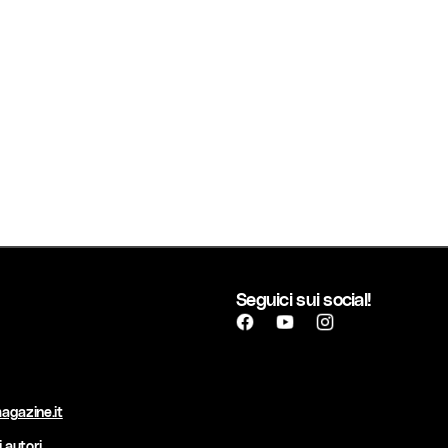
Seguici sui social!
agazine.it
 autori.