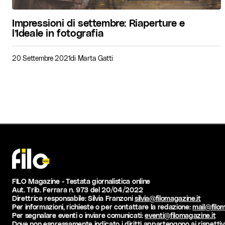
Impressioni di settembre: Riaperture e
l’Ideale in fotografia
20 Settembre 2021
di
Marta Gatti
FILO Magazine - Testata giornalistica online
Aut. Trib. Ferrara n. 973 del 20/04/2022
Direttrice responsabile: Silvia Franzoni
silvia@filomagazine.it
Per informazioni, richieste o per contattare la redazione:
mail@filom
Per segnalare eventi o inviare comunicati:
eventi@filomagazine.it
Dove non espressamente indicato i diritti appartengono ai rispettivi