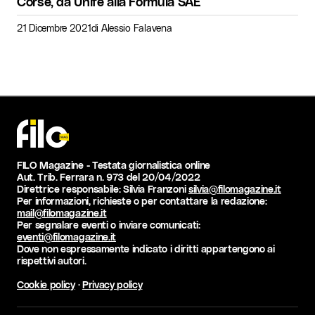
Corse, da Unife alla Formula SAE
21 Dicembre 2021
di
Alessio Falavena
FILO Magazine - Testata giornalistica online
Aut. Trib. Ferrara n. 973 del 20/04/2022
Direttrice responsabile: Silvia Franzoni
silvia@filomagazine.it
Per informazioni, richieste o per contattare la redazione:
mail@filomagazine.it
Per segnalare eventi o inviare comunicati:
eventi@filomagazine.it
Dove non espressamente indicato i diritti appartengono ai
rispettivi autori.
Cookie policy
·
Privacy policy