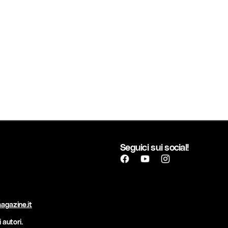
Seguici sui social!
agazine.it
 autori.