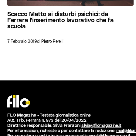
Scacco Matto ai disturbi psichici: da
Ferrara l’inserimento lavorativo che fa
scuola
7 Febbraio 2019
di
Pietro Perelli
FILO Magazine - Testata giornalistica online
Aut. Trib. Ferrara n. 973 del 20/04/2022
Direttrice responsabile: Silvia Franzoni
silvia@filomagazine.it
Per informazioni, richieste o per contattare la redazione:
mail@filom
Per segnalare eventi o inviare comunicati:
eventi@filomagazine.it