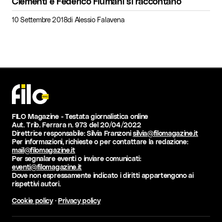
Clementi e Federico Fiumani si raccontano
10 Settembre 2018
di
Alessio Falavena
FILO Magazine - Testata giornalistica online
Aut. Trib. Ferrara n. 973 del 20/04/2022
Direttrice responsabile: Silvia Franzoni
silvia@filomagazine.it
Per informazioni, richieste o per contattare la redazione:
mail@filomagazine.it
Per segnalare eventi o inviare comunicati:
eventi@filomagazine.it
Dove non espressamente indicato i diritti appartengono ai
rispettivi autori.
Cookie policy
·
Privacy policy