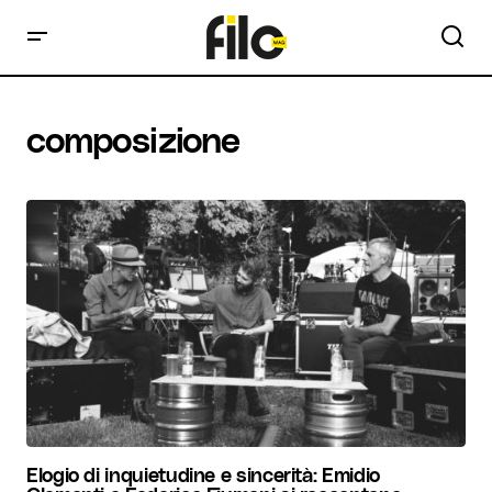
composizione
Elogio di inquietudine e sincerità: Emidio