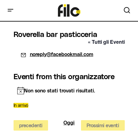
Roverella bar pasticceria
« Tutti gli Eventi
Email
noreply@facebookmail.com
Eventi from this organizzatore
Non sono stati trovati risultati.
Notice
In arrivo
Seleziona
la
data.
Oggi
Eventi
precedenti
Prossimi eventi