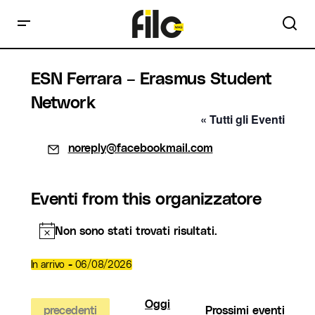
ESN Ferrara – Erasmus Student
Network
« Tutti gli Eventi
Email
noreply@facebookmail.com
Eventi from this organizzatore
Non sono stati trovati risultati.
Notice
 - 
In arrivo
06/08/2026
Seleziona
la
data.
Oggi
Eventi
precedenti
Prossimi eventi