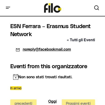
ESN Ferrara – Erasmus Student
Network
« Tutti gli Eventi
Email
noreply@facebookmail.com
Eventi from this organizzatore
Non sono stati trovati risultati.
Notice
In arrivo
Seleziona
la
data.
Oggi
Eventi
precedenti
Prossimi eventi