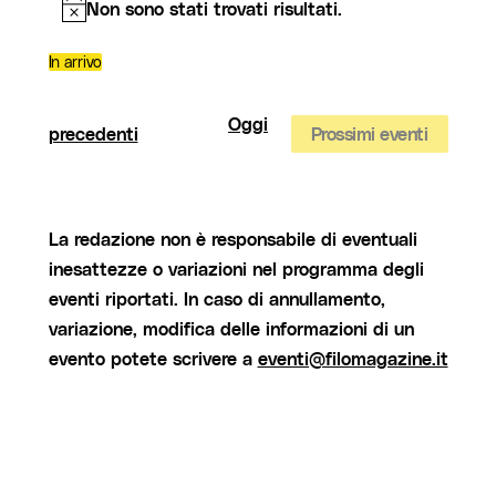
Non sono stati trovati risultati.
Notice
In arrivo
Seleziona
la
data.
Oggi
Eventi
precedenti
Prossimi eventi
La redazione non è responsabile di eventuali
inesattezze o variazioni nel programma degli
eventi riportati. In caso di annullamento,
variazione, modifica delle informazioni di un
evento potete scrivere a
eventi@filomagazine.it