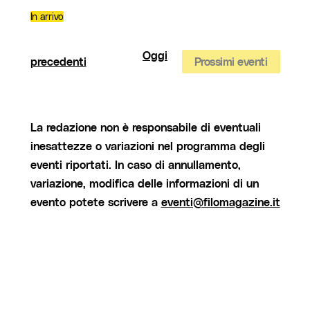
In arrivo
Seleziona
la
data.
Oggi
Eventi
precedenti
Prossimi eventi
La redazione non è responsabile di eventuali
inesattezze o variazioni nel programma degli
eventi riportati. In caso di annullamento,
variazione, modifica delle informazioni di un
evento potete scrivere a
eventi@filomagazine.it