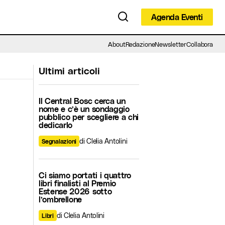
Agenda Eventi
Agenda Eventi
About
Redazione
Newsletter
Collabora
Ultimi articoli
Il Central Bosc cerca un
nome e c’è un sondaggio
pubblico per scegliere a chi
dedicarlo
di Clelia Antolini
Segnalazioni
Ci siamo portati i quattro
libri finalisti al Premio
Estense 2026 sotto
l’ombrellone
di Clelia Antolini
Libri