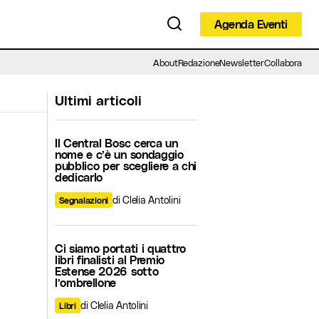
Agenda Eventi
Agenda Eventi
About
Redazione
Newsletter
Collabora
Ultimi articoli
Il Central Bosc cerca un
nome e c’è un sondaggio
pubblico per scegliere a chi
dedicarlo
di Clelia Antolini
Segnalazioni
Ci siamo portati i quattro
libri finalisti al Premio
Estense 2026 sotto
l’ombrellone
di Clelia Antolini
Libri