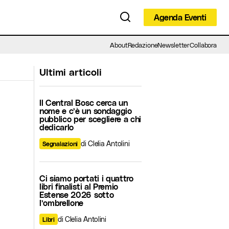
Agenda Eventi
Agenda Eventi
About
Redazione
Newsletter
Collabora
Ultimi articoli
Il Central Bosc cerca un
nome e c’è un sondaggio
pubblico per scegliere a chi
dedicarlo
di Clelia Antolini
Segnalazioni
Ci siamo portati i quattro
libri finalisti al Premio
Estense 2026 sotto
l’ombrellone
di Clelia Antolini
Libri