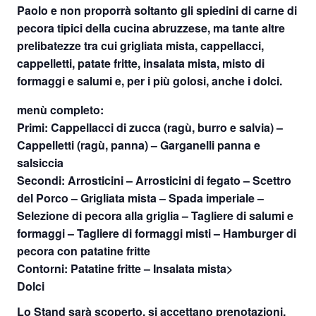
Paolo
e non proporrà soltanto gli
spiedini di carne di
pecora
tipici della cucina abruzzese, ma tante altre
prelibatezze tra cui grigliata mista, cappellacci,
cappelletti, patate fritte, insalata mista, misto di
formaggi e salumi e, per i più golosi, anche i dolci.
menù
completo:
Primi: Cappellacci di zucca (ragù, burro e salvia) –
Cappelletti (ragù, panna) – Garga
nel
li panna e
salsiccia
Secondi:
Arrosticini
–
Arrosticini
di fegato – Scettro
del Porco – Grigliata mista – Spada imperiale –
Selezione di pecora alla griglia – Tagliere di salumi e
formaggi – Tagliere di formaggi misti – Hamburger di
pecora con patatine fritte
Contorni: Patatine fritte – Insalata mista>
Dolci
Lo Stand sarà scoperto, si accettano prenotazioni.