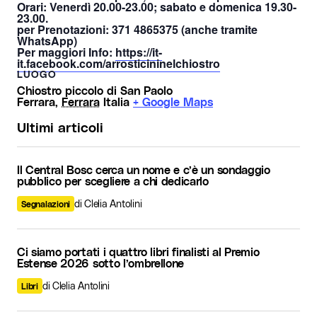
Orari:
Venerdì 20.00-23.00; sabato e domenica 19.30-
23.00.
per Prenotazioni:
371 4865375 (anche tramite
WhatsApp)
Per maggiori Info:
https://it-
it.facebook.com/arrosticininelchiostro
LUOGO
Chiostro piccolo di San Paolo
Ferrara
,
Ferrara
Italia
+ Google Maps
Ultimi articoli
Il Central Bosc cerca un nome e c’è un sondaggio
pubblico per scegliere a chi dedicarlo
di Clelia Antolini
Segnalazioni
Ci siamo portati i quattro libri finalisti al Premio
Estense 2026 sotto l’ombrellone
di Clelia Antolini
Libri