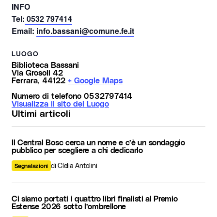
INFO
Tel:
0532 797414
Email:
info.
bassani
@comune.fe.it
LUOGO
Biblioteca Bassani
Via Grosoli 42
Ferrara
,
44122
+ Google Maps
Numero di telefono
0532797414
Visualizza il sito del Luogo
Ultimi articoli
Il Central Bosc cerca un nome e c’è un sondaggio
pubblico per scegliere a chi dedicarlo
di Clelia Antolini
Segnalazioni
Ci siamo portati i quattro libri finalisti al Premio
Estense 2026 sotto l’ombrellone