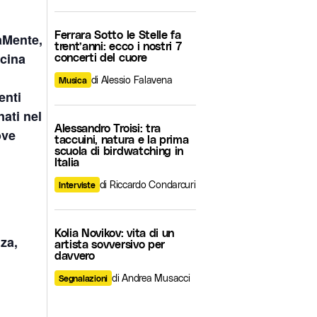
Ferrara Sotto le Stelle fa
aMente
,
trent’anni: ecco i nostri 7
icina
concerti del cuore
di Alessio Falavena
Musica
enti
nati nel
Alessandro Troisi: tra
ove
taccuini, natura e la prima
scuola di birdwatching in
Italia
di Riccardo Condarcuri
Interviste
Kolia Novikov: vita di un
nza,
artista sovversivo per
davvero
di Andrea Musacci
Segnalazioni