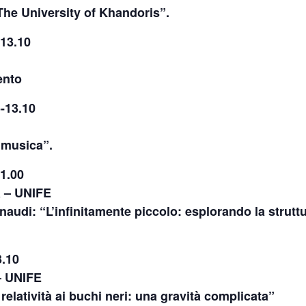
The University of Khandoris”.
-13.10
ento
-13.10
a musica”.
11.00
a – UNIFE
inaudi: “
L’infinitamente piccolo: esplorando la strutt
3.10
– UNIFE
 relatività ai buchi neri: una gravità complicata
”