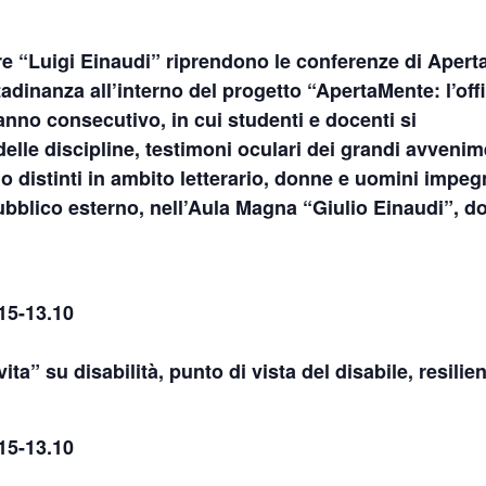
re “Luigi Einaudi”
riprendono le conferenze di
Apert
ttadinanza all’interno del progetto “
ApertaMente: l’off
 anno consecutivo, in cui studenti e docenti si
elle discipline, testimoni oculari dei grandi avvenim
ono distinti in ambito letterario, donne e uomini impeg
pubblico esterno,
nell’Aula Magna “Giulio Einaudi”
, d
15-13.10
vita
” su disabilità, punto di vista del disabile, resilie
15-13.10