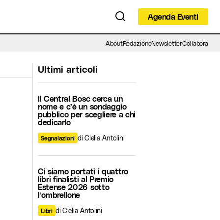
Agenda Eventi
Agenda Eventi
About
Redazione
Newsletter
Collabora
Ultimi articoli
Il Central Bosc cerca un
nome e c’è un sondaggio
pubblico per scegliere a chi
dedicarlo
di Clelia Antolini
Segnalazioni
Ci siamo portati i quattro
libri finalisti al Premio
Estense 2026 sotto
l’ombrellone
di Clelia Antolini
Libri