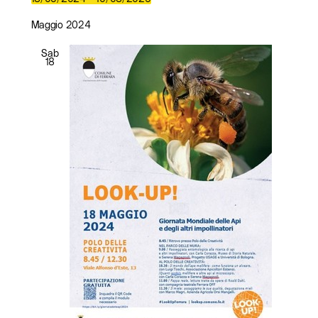
Seleziona
la
Maggio 2024
data.
Sab
18