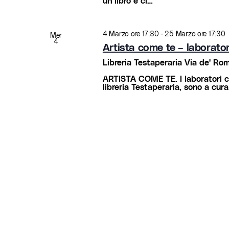
un libro e ci…
4 Marzo ore 17:30
-
25 Marzo ore 17:30
Mer
4
Artista come te – laborator
Libreria Testaperaria
Via de' Rome
ARTISTA COME TE. I laboratori cr
libreria Testaperaria, sono a cur