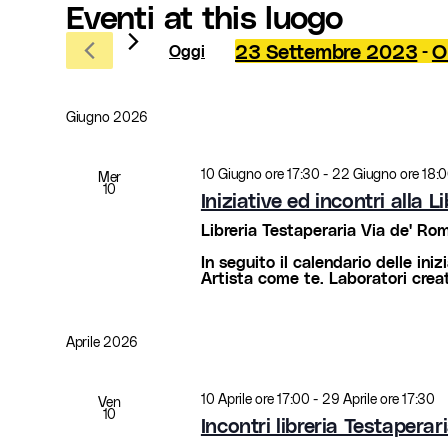
Eventi at this luogo
23 Settembre 2023
O
Oggi
 - 
Seleziona
la
data.
Giugno 2026
10 Giugno ore 17:30
-
22 Giugno ore 18:
Mer
10
Iniziative ed incontri alla
Libreria Testaperaria
Via de' Rome
In seguito il calendario delle iniz
Artista come te. Laboratori creat
Aprile 2026
10 Aprile ore 17:00
-
29 Aprile ore 17:30
Ven
10
Incontri libreria Testaperar