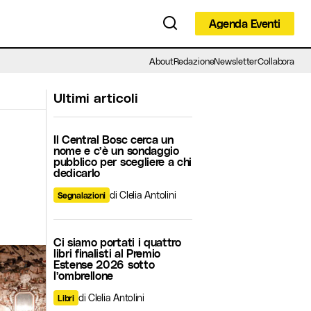
Agenda Eventi
Agenda Eventi
About
Redazione
Newsletter
Collabora
Ultimi articoli
Il Central Bosc cerca un
nome e c’è un sondaggio
pubblico per scegliere a chi
dedicarlo
di Clelia Antolini
Segnalazioni
Ci siamo portati i quattro
libri finalisti al Premio
Estense 2026 sotto
l’ombrellone
di Clelia Antolini
Libri