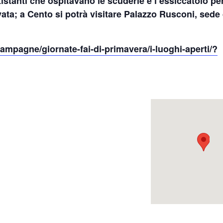
tistanti che ospitavano le scuderie e l’essiccatoio per
vata; a
Cento
si potrà visitare
Palazzo Rusconi
, sede 
-campagne/giornate-fai-di-primavera/i-luoghi-aperti/?