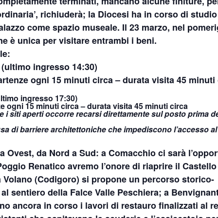
completamente terminati, mancano alcune finiture, per
rdinaria’, richiuderà; la Diocesi ha in corso di studi
 palazzo come spazio museale. Il 23 marzo, nel pomeri
ne è unica per visitare entrambi i beni.
le:
0 (ultimo ingresso 14:30)
artenze ogni 15 minuti circa – durata visita 45 minuti 
(ultimo ingresso 17:30)
e ogni 15 minuti circa – durata visita 45 minuti circa
 i siti aperti occorre recarsi direttamente sul posto prima del
ausa di barriere architettoniche che impediscono l’accesso al
 a Ovest, da Nord a Sud:
a Comacchio
ci sarà l’oppor
Poggio Renatico
avremo l’onore di riaprire
il Castello
a Volano
(Codigoro) si propone un
percorso storico-
 al sentiero della Falce Valle Peschiera
; a
Benvignan
no ancora in corso i lavori di restauro finalizzati al 