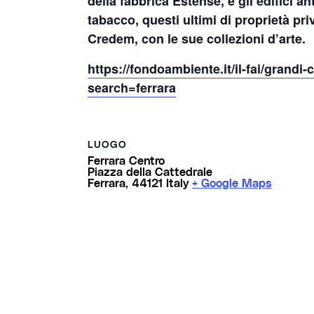
della fabbrica Estense, e gli edifici an
tabacco, questi ultimi di proprietà pri
Credem, con le sue collezioni d’arte.
https://fondoambiente.it/il-fai/grandi
search=ferrara
LUOGO
Ferrara Centro
Piazza della Cattedrale
Ferrara
,
44121
Italy
+ Google Maps