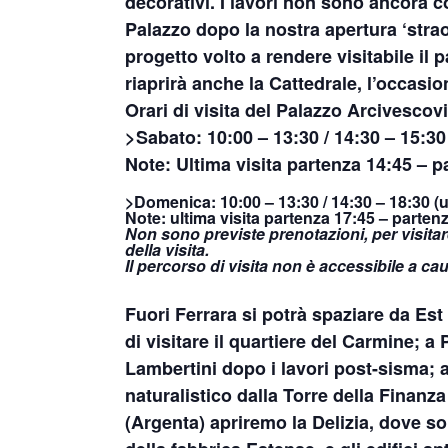
decorativi. I lavori non sono ancora 
Palazzo dopo la nostra apertura ‘strao
progetto volto a rendere visitabile il
riaprirà anche la Cattedrale, l’occasio
Orari di visita del Palazzo Arcivescovi
>Sabato
: 10:00 – 13:30 / 14:30 – 15:3
Note: Ultima visita partenza 14:45 – p
>Domenica
: 10:00 – 13:30 / 14:30 – 18:30 
Note: ultima visita partenza 17:45 – partenz
Non sono previste prenotazioni, per visitare
della visita.
Il percorso di visita non è accessibile a c
Fuori Ferrara
si potrà spaziare da Est
di visitare
il quartiere del Carmine
; a
Lambertini
dopo i lavori post-sisma;
naturalistico dalla Torre della Finanza
(Argenta)
apriremo
la Delizia
, dove so