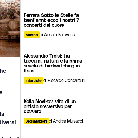
Ferrara Sotto le Stelle fa
trent’anni: ecco i nostri 7
concerti del cuore
di Alessio Falavena
Musica
Alessandro Troisi: tra
taccuini, natura e la prima
scuola di birdwatching in
che
Italia
di Riccardo Condarcuri
Interviste
e
Kolia Novikov: vita di un
artista sovversivo per
davvero
la
diversi
di Andrea Musacci
Segnalazioni