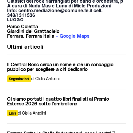
Classici del rock riarrangiati
per
band e orchestra, p
A cura di Nada Mas e Luna di Miele Produzioni
Info:
centro.mediazione@comune.fe.it
cell.
348/1311536
LUOGO
Parco Coletta
Giardini del Grattacielo
Ferrara
,
Ferrara
Italia
+ Google Maps
Ultimi articoli
Il Central Bosc cerca un nome e c’è un sondaggio
pubblico per scegliere a chi dedicarlo
di Clelia Antolini
Segnalazioni
Ci siamo portati i quattro libri finalisti al Premio
Estense 2026 sotto l’ombrellone
di Clelia Antolini
Libri