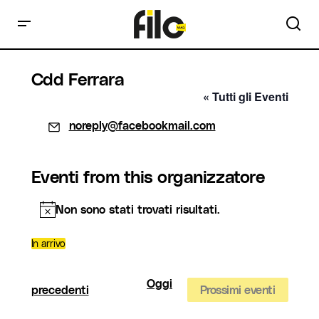
Cdd Ferrara
« Tutti gli Eventi
Email
noreply@facebookmail.com
Eventi from this organizzatore
Non sono stati trovati risultati.
Notice
In arrivo
Seleziona
la
data.
Oggi
Eventi
precedenti
Prossimi eventi