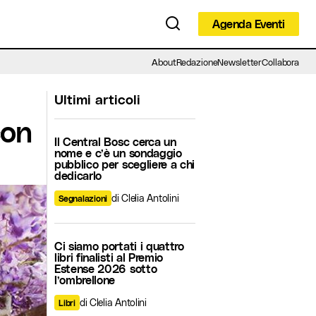
Agenda Eventi
Agenda Eventi
About
Redazione
Newsletter
Collabora
Ultimi articoli
con
Il Central Bosc cerca un
nome e c’è un sondaggio
pubblico per scegliere a chi
dedicarlo
di Clelia Antolini
Segnalazioni
Ci siamo portati i quattro
libri finalisti al Premio
Estense 2026 sotto
l’ombrellone
di Clelia Antolini
Libri