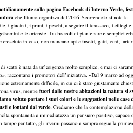
otidianamente sulla pagina Facebook di Interno Verde, fest
Mantova
che Ilturco organizza dal 2016. Scorrendolo si nota la
, i giacinti, i pruni, i peschi, a seguire il tarassaco, i ciliegi e 
i gelsomini e le ortensie. Tra boccoli di piante rare e semplici erb
 cresciute in vaso, non mancano api e insetti, gatti, cani, tarta
ta di scatti è nata da un’esigenza molto semplice, e mai ci sare
so», raccontano i promotori dell’iniziativa. «Dal 9 marzo ad ogg
ne estremamente difficile, in cui ci è stato giustamente chiest
fuori dalle nostre abitazioni la natura si s
corona virus, mentre
mo voluto portare i suoi colori e le suggestioni nelle case d
usti e lontani dal verde
. Crediamo che la contemplazione della
 molta spontaneità e immediatezza un pensiero positivo, capace 
n tempo per tutto, gli inverni passano e sempre segue la primav