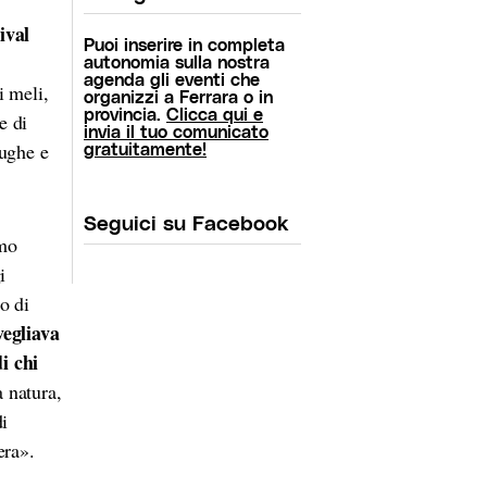
ival
Puoi inserire in completa
autonomia sulla nostra
agenda gli eventi che
i meli,
organizzi a Ferrara o in
provincia.
Clicca qui e
e di
invia il tuo comunicato
rughe e
gratuitamente!
Seguici su Facebook
mmo
i
o di
vegliava
i chi
 natura,
di
era».