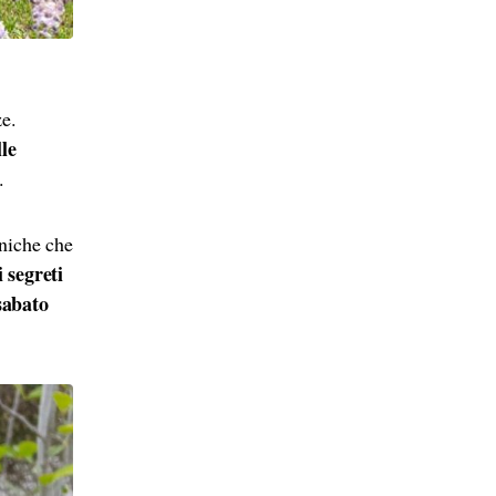
ze.
le
.
niche che
i segreti
sabato