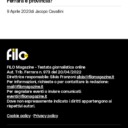
Ferrara e provincia?
9 Aprile 2020
di
Jacopo Cavallini
FILO Magazine - Testata giornalistica online
Aut. Trib. Ferrara n. 973 del 20/04/2022
Direttrice responsabile: Silvia Franzoni
silvia@filomagazine.it
Per informazioni, richieste o per contattare la redazione:
mail@filomagazine.it
Per segnalare eventi o inviare comunicati:
eventi@filomagazine.it
Dove non espressamente indicato i diritti appartengono ai
rispettivi autori.
Cookie policy
·
Privacy policy